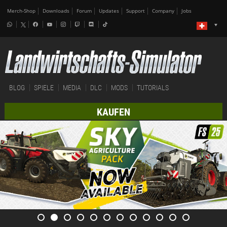
Merch-Shop
Downloads
Forum
Updates
Support
Company
Jobs
BLOG
SPIELE
MEDIA
DLC
MODS
TUTORIALS
KAUFEN