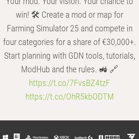
Your mod. Your vision. Your chance to
win! 🛠️ Create a mod or map for
Farming Simulator 25 and compete in
four categories for a share of €30,000+.
Start planning with GDN tools, tutorials,
ModHub and the rules. 🚜 🔗
https://t.co/7FvsBZ4tzF
https://t.co/OhR5kbODTM