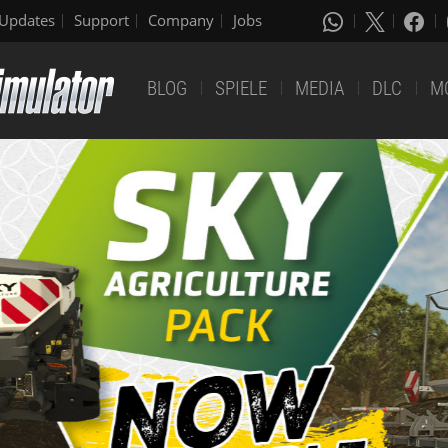
Updates
Support
Company
Jobs
BLOG
SPIELE
MEDIA
DLC
M