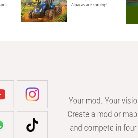
pril
Alpacas are coming!
Your mod. Your visio
Create a mod or map 
and compete in four 