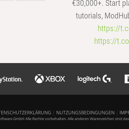
€30,000+. Start pl
tutorials, ModHu
https://t
https://t
TENSCHUTZERKLÄRUNG
|
NUTZUNGSBEDINGUNGEN
|
IMP
ftware GmbH Alle Rechte vorbehalten. Alle anderen Warenzeichen sind das E