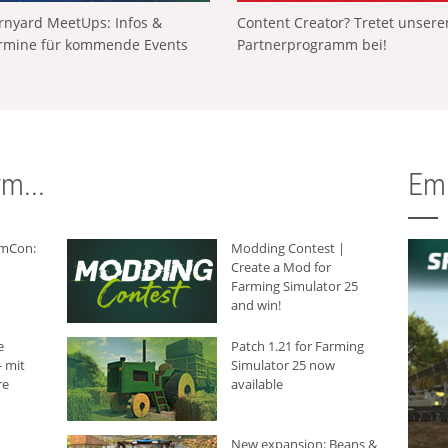
rnyard MeetUps: Infos &
Content Creator? Tretet unser
rmine für kommende Events
Partnerprogramm bei!
m...
Em
rmCon:
Modding Contest |
Create a Mod for
Farming Simulator 25
and win!
e
Patch 1.21 for Farming
 mit
Simulator 25 now
re
available
New expansion: Beans &