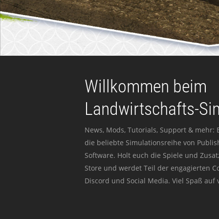
Willkommen beim
Landwirtschafts-Si
News, Mods, Tutorials, Support & mehr: 
die beliebte Simulationsreihe von Publi
Software. Holt euch die Spiele und Zusat
Store und werdet Teil der engagierten 
Discord und Social Media. Viel Spaß auf v