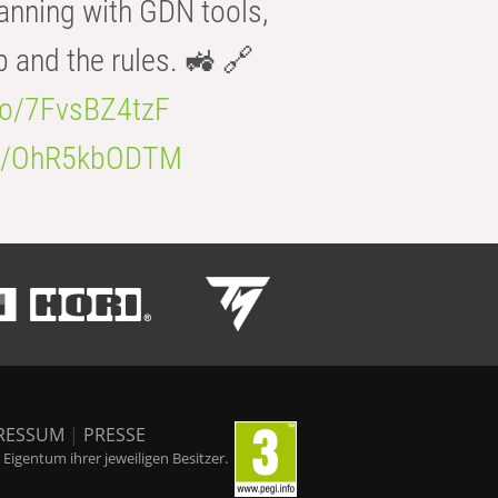
anning with GDN tools,
b and the rules. 🚜 🔗
.co/7FvsBZ4tzF
.co/OhR5kbODTM
RESSUM
|
PRESSE
igentum ihrer jeweiligen Besitzer.