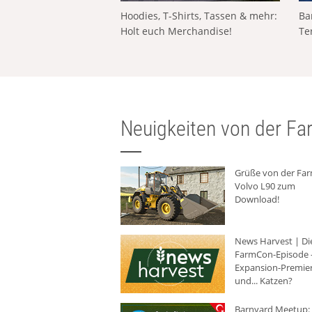
Hoodies, T-Shirts, Tassen & mehr:
Ba
Holt euch Merchandise!
Te
Neuigkeiten von der Far
Grüße von der Fa
Volvo L90 zum
Download!
News Harvest | Di
FarmCon-Episode -
Expansion-Premie
und... Katzen?
Barnyard Meetup: