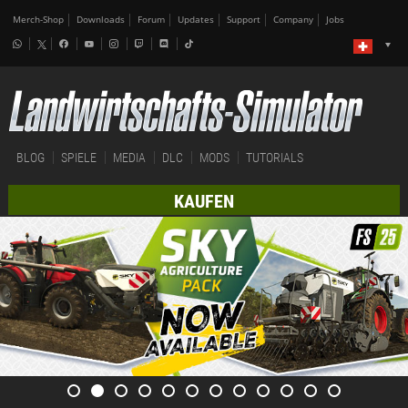
Merch-Shop
Downloads
Forum
Updates
Support
Company
Jobs
BLOG
SPIELE
MEDIA
DLC
MODS
TUTORIALS
KAUFEN