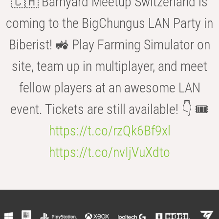
🇨🇭 Barnyard Meetup Switzerland is
coming to the BigChungus LAN Party in
Biberist! 🚜 Play Farming Simulator on
site, team up in multiplayer, and meet
fellow players at an awesome LAN
event. Tickets are still available! 👇 🎟️
https://t.co/rzQk6Bf9xl
https://t.co/nvIjVuXdto