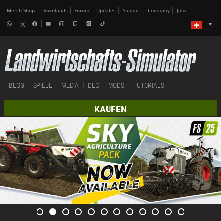
Merch-Shop
Downloads
Forum
Updates
Support
Company
Jobs
BLOG
SPIELE
MEDIA
DLC
MODS
TUTORIALS
KAUFEN