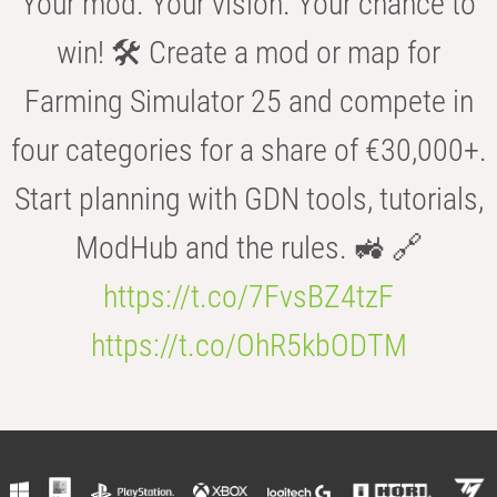
Your mod. Your vision. Your chance to
win! 🛠️ Create a mod or map for
Farming Simulator 25 and compete in
four categories for a share of €30,000+.
Start planning with GDN tools, tutorials,
ModHub and the rules. 🚜 🔗
https://t.co/7FvsBZ4tzF
https://t.co/OhR5kbODTM