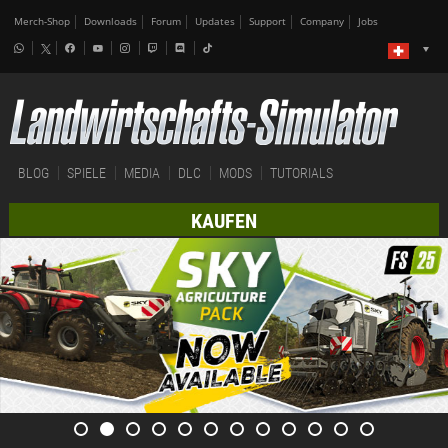
Merch-Shop
Downloads
Forum
Updates
Support
Company
Jobs
BLOG
SPIELE
MEDIA
DLC
MODS
TUTORIALS
KAUFEN