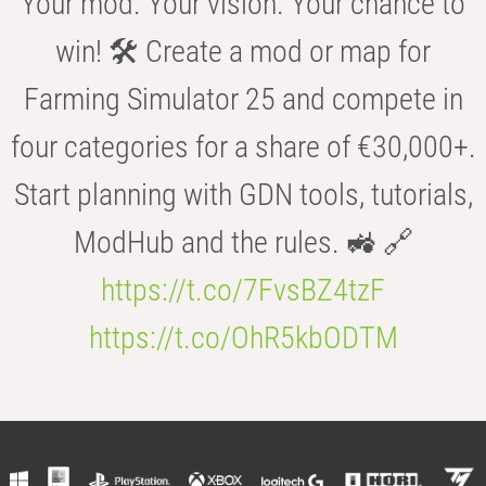
Your mod. Your vision. Your chance to
win! 🛠️ Create a mod or map for
Farming Simulator 25 and compete in
four categories for a share of €30,000+.
Start planning with GDN tools, tutorials,
ModHub and the rules. 🚜 🔗
https://t.co/7FvsBZ4tzF
https://t.co/OhR5kbODTM