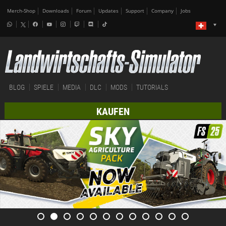
Merch-Shop
Downloads
Forum
Updates
Support
Company
Jobs
BLOG
SPIELE
MEDIA
DLC
MODS
TUTORIALS
KAUFEN