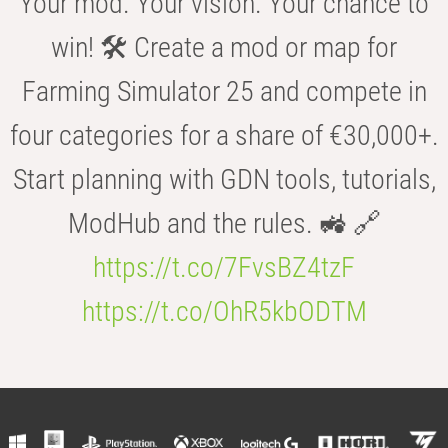
Your mod. Your vision. Your chance to
win! 🛠️ Create a mod or map for
Farming Simulator 25 and compete in
four categories for a share of €30,000+.
Start planning with GDN tools, tutorials,
ModHub and the rules. 🚜 🔗
https://t.co/7FvsBZ4tzF
https://t.co/OhR5kbODTM