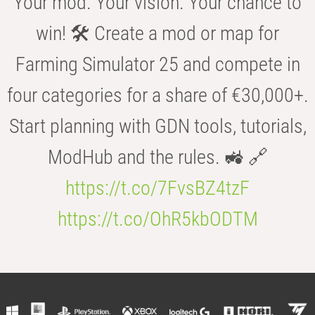
Your mod. Your vision. Your chance to
win! 🛠️ Create a mod or map for
Farming Simulator 25 and compete in
four categories for a share of €30,000+.
Start planning with GDN tools, tutorials,
ModHub and the rules. 🚜 🔗
https://t.co/7FvsBZ4tzF
https://t.co/OhR5kbODTM