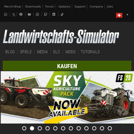
Merch-Shop
Downloads
Forum
Updates
Support
Company
Jobs
BLOG
SPIELE
MEDIA
DLC
MODS
TUTORIALS
KAUFEN