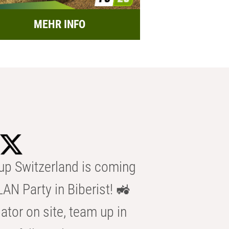
MEHR INFO
p Switzerland is coming
AN Party in Biberist! 🚜
ator on site, team up in