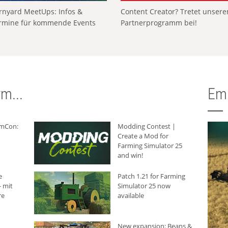
rnyard MeetUps: Infos &
Content Creator? Tretet unser
rmine für kommende Events
Partnerprogramm bei!
m...
Em
rmCon:
Modding Contest |
Create a Mod for
Farming Simulator 25
and win!
e
Patch 1.21 for Farming
 mit
Simulator 25 now
re
available
New expansion: Beans &