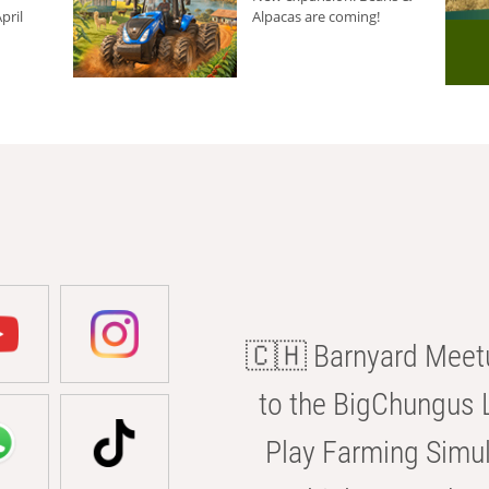
pril
Alpacas are coming!
🇨🇭 Barnyard Meetu
to the BigChungus L
Play Farming Simul