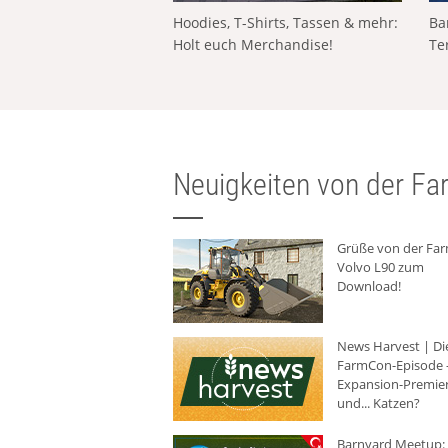
Hoodies, T-Shirts, Tassen & mehr:
Ba
Holt euch Merchandise!
Te
Neuigkeiten von der Far
Grüße von der Fa
Volvo L90 zum
Download!
News Harvest | Di
FarmCon-Episode -
Expansion-Premie
und... Katzen?
Barnyard Meetup: