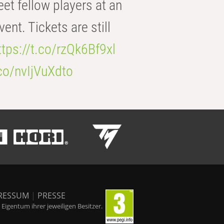
eet fellow players at an
t. Tickets are still
ttps://t.co/rzQk6Bf9xl
.co/nvIjVuXdto
RESSUM
|
PRESSE
igentum ihrer jeweiligen Besitzer.