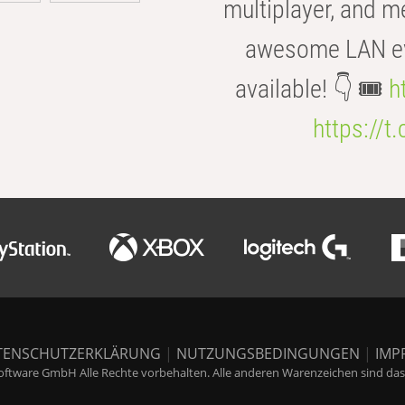
multiplayer, and m
awesome LAN even
available! 👇 🎟️
h
https://t
TENSCHUTZERKLÄRUNG
|
NUTZUNGSBEDINGUNGEN
|
IMP
ftware GmbH Alle Rechte vorbehalten. Alle anderen Warenzeichen sind das E