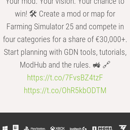
Your mod. Your vision. Your chance to
win! 🛠️ Create a mod or map for
Farming Simulator 25 and compete in
four categories for a share of €30,000+.
Start planning with GDN tools, tutorials,
ModHub and the rules. 🚜 🔗
https://t.co/7FvsBZ4tzF
https://t.co/OhR5kbODTM