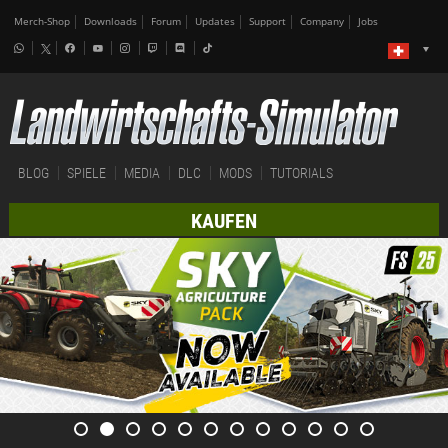
Merch-Shop
Downloads
Forum
Updates
Support
Company
Jobs
BLOG
SPIELE
MEDIA
DLC
MODS
TUTORIALS
KAUFEN