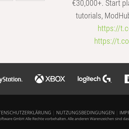
€30,000+. Start pl
tutorials, ModHu
https://t
https://t
TENSCHUTZERKLÄRUNG
|
NUTZUNGSBEDINGUNGEN
|
IMP
ftware GmbH Alle Rechte vorbehalten. Alle anderen Warenzeichen sind das E