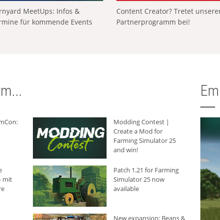
rnyard MeetUps: Infos &
Content Creator? Tretet unser
rmine für kommende Events
Partnerprogramm bei!
m...
Em
rmCon:
Modding Contest |
Create a Mod for
Farming Simulator 25
and win!
e
Patch 1.21 for Farming
 mit
Simulator 25 now
re
available
New expansion: Beans &