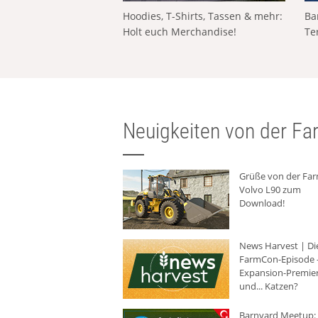
Hoodies, T-Shirts, Tassen & mehr:
Ba
Holt euch Merchandise!
Te
Neuigkeiten von der Far
Grüße von der Fa
Volvo L90 zum
Download!
News Harvest | Di
FarmCon-Episode -
Expansion-Premie
und... Katzen?
Barnyard Meetup: