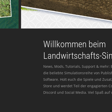
Willkommen beim
Landwirtschafts-Si
News, Mods, Tutorials, Support & mehr: 
die beliebte Simulationsreihe von Publi
Software. Holt euch die Spiele und Zusat
Store und werdet Teil der engagierten 
Discord und Social Media. Viel Spaß auf v