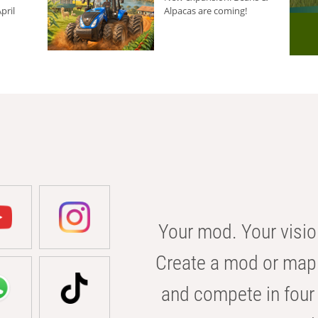
pril
Alpacas are coming!
Your mod. Your visio
Create a mod or map 
and compete in four 