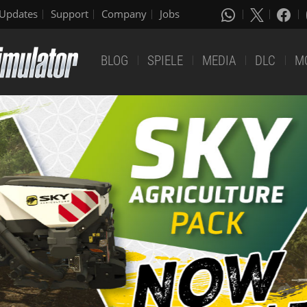
Updates
Support
Company
Jobs
BLOG
SPIELE
MEDIA
DLC
M