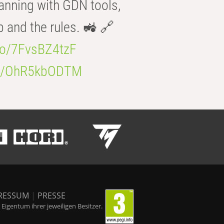
anning with GDN tools,
b and the rules. 🚜 🔗
.co/7FvsBZ4tzF
.co/OhR5kbODTM
RESSUM
|
PRESSE
igentum ihrer jeweiligen Besitzer.