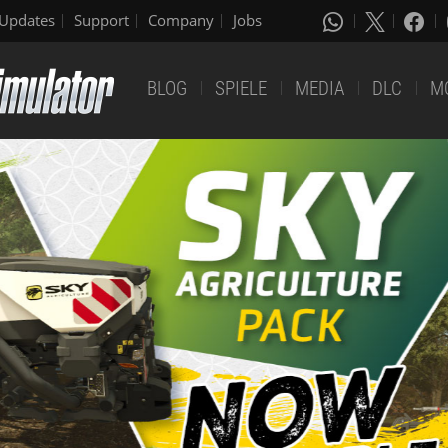
Updates
Support
Company
Jobs
BLOG
SPIELE
MEDIA
DLC
M