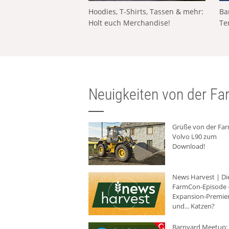
Hoodies, T-Shirts, Tassen & mehr:
Ba
Holt euch Merchandise!
Te
Neuigkeiten von der Far
Grüße von der Fa
Volvo L90 zum
Download!
News Harvest | Di
FarmCon-Episode -
Expansion-Premie
und... Katzen?
Barnyard Meetup: