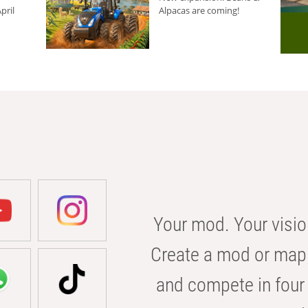
pril
Alpacas are coming!
Your mod. Your visio
Create a mod or map 
and compete in four 