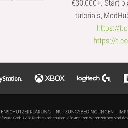
€30,000+. Start pl
tutorials, ModHu
https://t
https://t
TENSCHUTZERKLÄRUNG
|
NUTZUNGSBEDINGUNGEN
|
IMP
ftware GmbH Alle Rechte vorbehalten. Alle anderen Warenzeichen sind das E