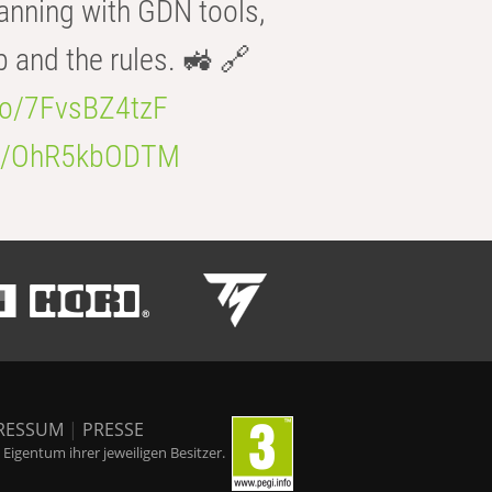
anning with GDN tools,
b and the rules. 🚜 🔗
.co/7FvsBZ4tzF
.co/OhR5kbODTM
RESSUM
|
PRESSE
igentum ihrer jeweiligen Besitzer.