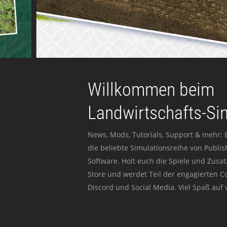
Willkommen beim
Landwirtschafts-Si
News, Mods, Tutorials, Support & mehr: 
die beliebte Simulationsreihe von Publi
Software. Holt euch die Spiele und Zusat
Store und werdet Teil der engagierten 
Discord und Social Media. Viel Spaß auf v