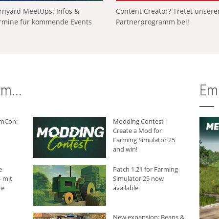
rnyard MeetUps: Infos &
Content Creator? Tretet unser
rmine für kommende Events
Partnerprogramm bei!
m...
Em
rmCon:
Modding Contest |
Create a Mod for
Farming Simulator 25
and win!
e
Patch 1.21 for Farming
 mit
Simulator 25 now
re
available
New expansion: Beans &