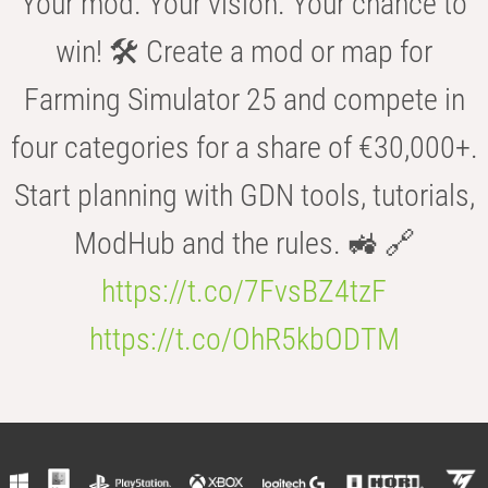
Your mod. Your vision. Your chance to
win! 🛠️ Create a mod or map for
Farming Simulator 25 and compete in
four categories for a share of €30,000+.
Start planning with GDN tools, tutorials,
ModHub and the rules. 🚜 🔗
https://t.co/7FvsBZ4tzF
https://t.co/OhR5kbODTM