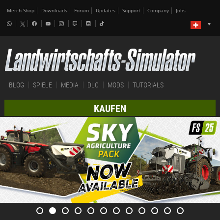
Merch-Shop
Downloads
Forum
Updates
Support
Company
Jobs
BLOG
SPIELE
MEDIA
DLC
MODS
TUTORIALS
KAUFEN