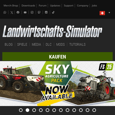
Merch-Shop
Downloads
Forum
Updates
Support
Company
Jobs
BLOG
SPIELE
MEDIA
DLC
MODS
TUTORIALS
KAUFEN