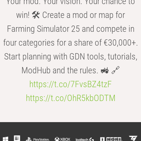
Your mod. Your vision. Your chance to
win! 🛠️ Create a mod or map for
Farming Simulator 25 and compete in
four categories for a share of €30,000+.
Start planning with GDN tools, tutorials,
ModHub and the rules. 🚜 🔗
https://t.co/7FvsBZ4tzF
https://t.co/OhR5kbODTM