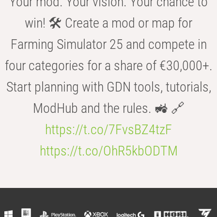
Your mod. Your vision. Your chance to
win! 🛠️ Create a mod or map for
Farming Simulator 25 and compete in
four categories for a share of €30,000+.
Start planning with GDN tools, tutorials,
ModHub and the rules. 🚜 🔗
https://t.co/7FvsBZ4tzF
https://t.co/OhR5kbODTM