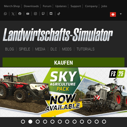
Merch-Shop
Downloads
Forum
Updates
Support
Company
Jobs
BLOG
SPIELE
MEDIA
DLC
MODS
TUTORIALS
KAUFEN