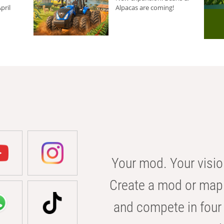
pril
Alpacas are coming!
Your mod. Your visio
Create a mod or map 
and compete in four 