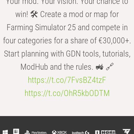
Your mod. Your vision. Your chance to
win! 🛠️ Create a mod or map for
Farming Simulator 25 and compete in
four categories for a share of €30,000+.
Start planning with GDN tools, tutorials,
ModHub and the rules. 🚜 🔗
https://t.co/7FvsBZ4tzF
https://t.co/OhR5kbODTM