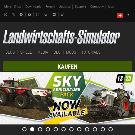
Merch-Shop
Downloads
Forum
Updates
Support
Company
Jobs
BLOG
SPIELE
MEDIA
DLC
MODS
TUTORIALS
KAUFEN