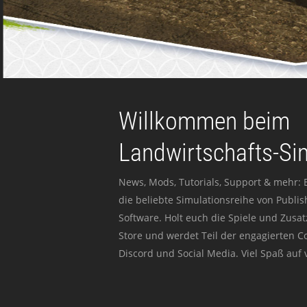
Willkommen beim
Landwirtschafts-Si
News, Mods, Tutorials, Support & mehr: 
die beliebte Simulationsreihe von Publi
Software. Holt euch die Spiele und Zusat
Store und werdet Teil der engagierten 
Discord und Social Media. Viel Spaß auf v