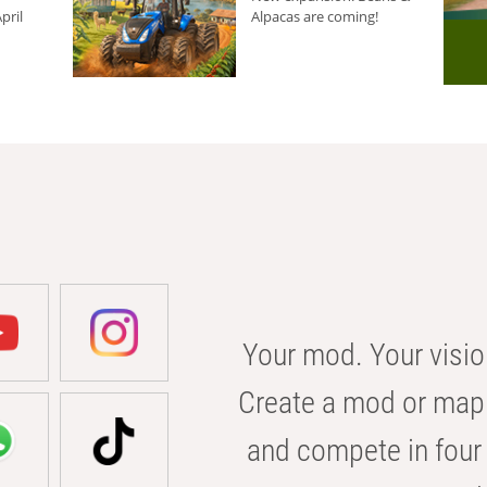
pril
Alpacas are coming!
Your mod. Your visio
Create a mod or map 
and compete in four 