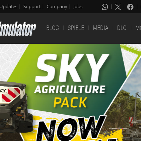
Updates
Support
Company
Jobs
BLOG
SPIELE
MEDIA
DLC
M