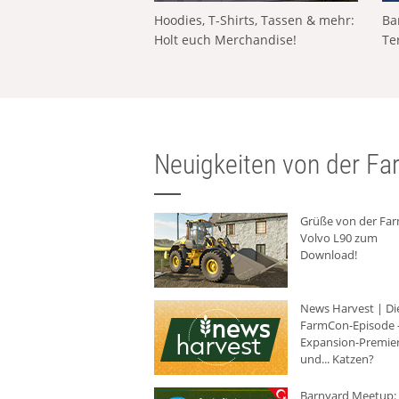
Hoodies, T-Shirts, Tassen & mehr:
Ba
Holt euch Merchandise!
Te
Neuigkeiten von der Far
Grüße von der Fa
Volvo L90 zum
Download!
News Harvest | Di
FarmCon-Episode -
Expansion-Premie
und... Katzen?
Barnyard Meetup: