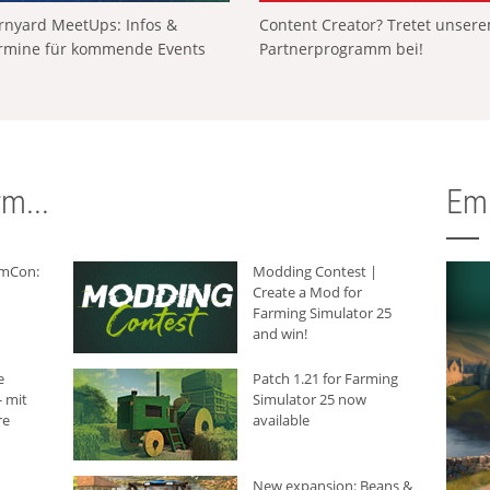
rnyard MeetUps: Infos &
Content Creator? Tretet unser
rmine für kommende Events
Partnerprogramm bei!
m...
Em
rmCon:
Modding Contest |
Create a Mod for
Farming Simulator 25
and win!
e
Patch 1.21 for Farming
 mit
Simulator 25 now
re
available
New expansion: Beans &