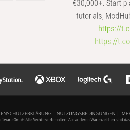
€30,000+. Start pl
tutorials, ModHu
https://t
https://t
TENSCHUTZERKLÄRUNG
|
NUTZUNGSBEDINGUNGEN
|
IMP
ftware GmbH Alle Rechte vorbehalten. Alle anderen Warenzeichen sind das E