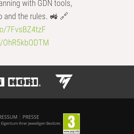
anning with GDN tools,
b and the rules. 🚜 🔗
.co/7FvsBZ4tzF
.co/OhR5kbODTM
RESSUM
|
PRESSE
igentum ihrer jeweiligen Besitzer.