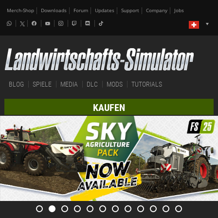
Merch-Shop
Downloads
Forum
Updates
Support
Company
Jobs
BLOG
SPIELE
MEDIA
DLC
MODS
TUTORIALS
KAUFEN