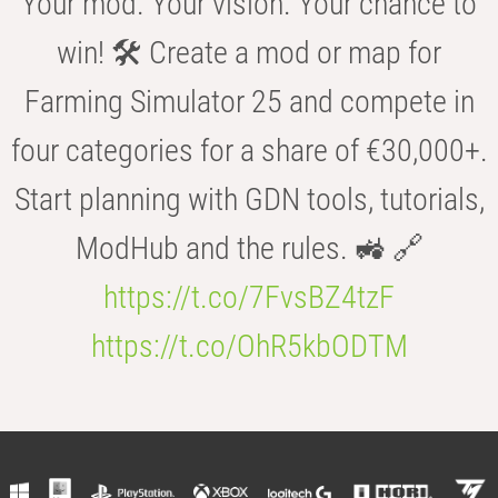
Your mod. Your vision. Your chance to
win! 🛠️ Create a mod or map for
Farming Simulator 25 and compete in
four categories for a share of €30,000+.
Start planning with GDN tools, tutorials,
ModHub and the rules. 🚜 🔗
https://t.co/7FvsBZ4tzF
https://t.co/OhR5kbODTM