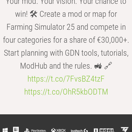
Your mod. Your vision. Your chance to
win! 🛠️ Create a mod or map for
Farming Simulator 25 and compete in
four categories for a share of €30,000+.
Start planning with GDN tools, tutorials,
ModHub and the rules. 🚜 🔗
https://t.co/7FvsBZ4tzF
https://t.co/OhR5kbODTM