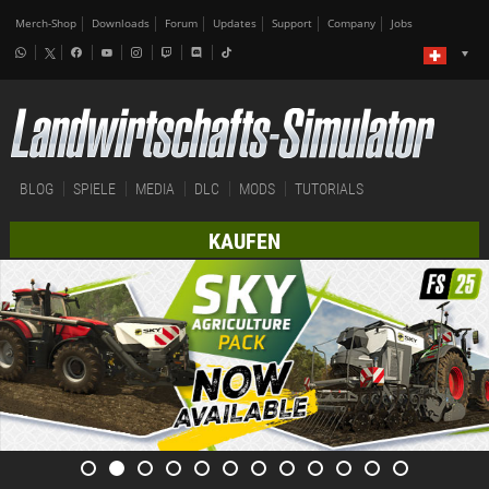
Merch-Shop
Downloads
Forum
Updates
Support
Company
Jobs
BLOG
SPIELE
MEDIA
DLC
MODS
TUTORIALS
KAUFEN