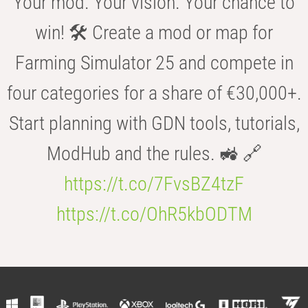
Your mod. Your vision. Your chance to
win! 🛠️ Create a mod or map for
Farming Simulator 25 and compete in
four categories for a share of €30,000+.
Start planning with GDN tools, tutorials,
ModHub and the rules. 🚜 🔗
https://t.co/7FvsBZ4tzF
https://t.co/OhR5kbODTM