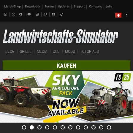
Merch-Shop
Downloads
Forum
Updates
Support
Company
Jobs
BLOG
SPIELE
MEDIA
DLC
MODS
TUTORIALS
KAUFEN