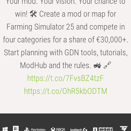
Your mod. Your vision. Your chance to
win! 🛠️ Create a mod or map for
Farming Simulator 25 and compete in
four categories for a share of €30,000+.
Start planning with GDN tools, tutorials,
ModHub and the rules. 🚜 🔗
https://t.co/7FvsBZ4tzF
https://t.co/OhR5kbODTM