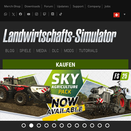
Merch-Shop
Downloads
Forum
Updates
Support
Company
Jobs
BLOG
SPIELE
MEDIA
DLC
MODS
TUTORIALS
KAUFEN