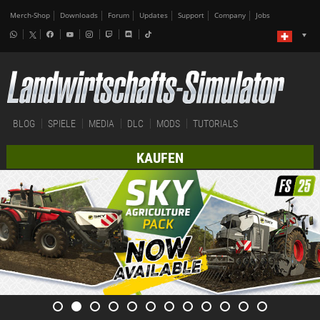
Merch-Shop
Downloads
Forum
Updates
Support
Company
Jobs
BLOG
SPIELE
MEDIA
DLC
MODS
TUTORIALS
KAUFEN