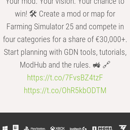
Your mod. Your vision. Your chance to
win! 🛠️ Create a mod or map for
Farming Simulator 25 and compete in
four categories for a share of €30,000+.
Start planning with GDN tools, tutorials,
ModHub and the rules. 🚜 🔗
https://t.co/7FvsBZ4tzF
https://t.co/OhR5kbODTM