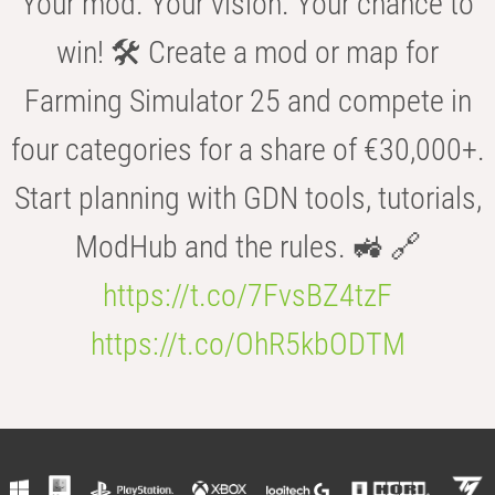
Your mod. Your vision. Your chance to
win! 🛠️ Create a mod or map for
Farming Simulator 25 and compete in
four categories for a share of €30,000+.
Start planning with GDN tools, tutorials,
ModHub and the rules. 🚜 🔗
https://t.co/7FvsBZ4tzF
https://t.co/OhR5kbODTM