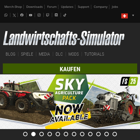
Merch-Shop
Downloads
Forum
Updates
Support
Company
Jobs
BLOG
SPIELE
MEDIA
DLC
MODS
TUTORIALS
KAUFEN