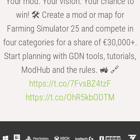
Your mod. Your vision. Your chance to
win! 🛠️ Create a mod or map for
Farming Simulator 25 and compete in
four categories for a share of €30,000+.
Start planning with GDN tools, tutorials,
ModHub and the rules. 🚜 🔗
https://t.co/7FvsBZ4tzF
https://t.co/OhR5kbODTM