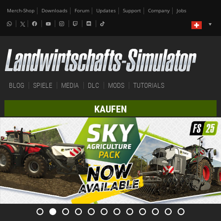
Merch-Shop
Downloads
Forum
Updates
Support
Company
Jobs
BLOG
SPIELE
MEDIA
DLC
MODS
TUTORIALS
KAUFEN