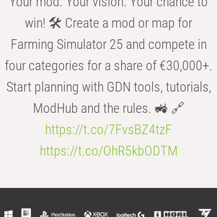
Your mod. Your vision. Your chance to
win! 🛠️ Create a mod or map for
Farming Simulator 25 and compete in
four categories for a share of €30,000+.
Start planning with GDN tools, tutorials,
ModHub and the rules. 🚜 🔗
https://t.co/7FvsBZ4tzF
https://t.co/OhR5kbODTM