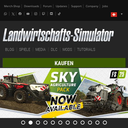
Merch-Shop
Downloads
Forum
Updates
Support
Company
Jobs
BLOG
SPIELE
MEDIA
DLC
MODS
TUTORIALS
KAUFEN