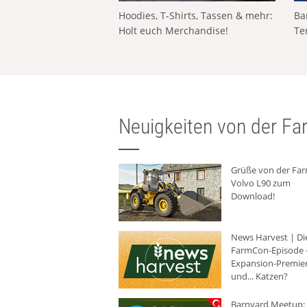
Hoodies, T-Shirts, Tassen & mehr:
Ba
Holt euch Merchandise!
Te
Neuigkeiten von der Far
Grüße von der Fa
Volvo L90 zum
Download!
News Harvest | Di
FarmCon-Episode -
Expansion-Premie
und... Katzen?
Barnyard Meetup: