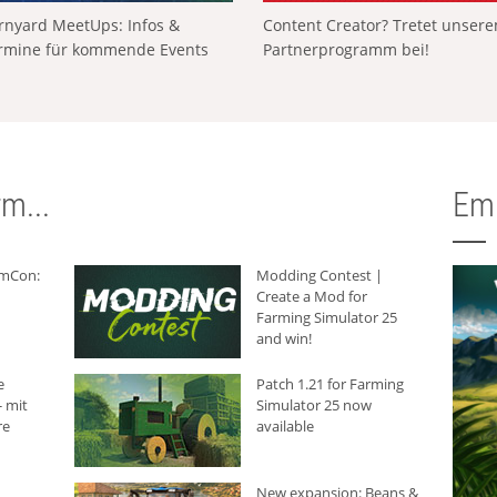
rnyard MeetUps: Infos &
Content Creator? Tretet unser
rmine für kommende Events
Partnerprogramm bei!
m...
Em
rmCon:
Modding Contest |
Create a Mod for
Farming Simulator 25
and win!
e
Patch 1.21 for Farming
 mit
Simulator 25 now
re
available
New expansion: Beans &