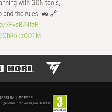
anning with GDN tools,
b and the rules. 🚜 🔗
.co/7FvsBZ4tzF
.co/OhR5kbODTM
RESSUM
|
PRESSE
igentum ihrer jeweiligen Besitzer.