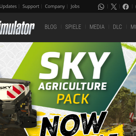
Updates
Support
Company
Jobs
BLOG
SPIELE
MEDIA
DLC
M