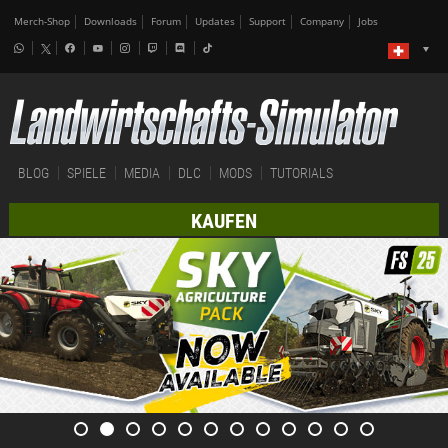
Merch-Shop
Downloads
Forum
Updates
Support
Company
Jobs
BLOG
SPIELE
MEDIA
DLC
MODS
TUTORIALS
KAUFEN