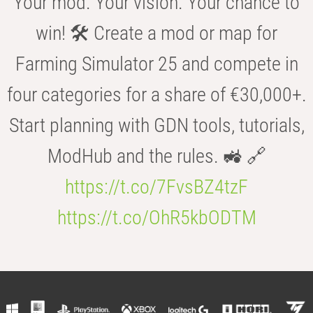
Your mod. Your vision. Your chance to
win! 🛠️ Create a mod or map for
Farming Simulator 25 and compete in
four categories for a share of €30,000+.
Start planning with GDN tools, tutorials,
ModHub and the rules. 🚜 🔗
https://t.co/7FvsBZ4tzF
https://t.co/OhR5kbODTM