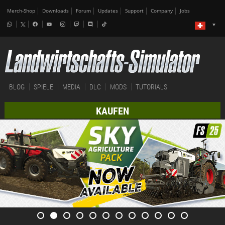
Merch-Shop
Downloads
Forum
Updates
Support
Company
Jobs
BLOG
SPIELE
MEDIA
DLC
MODS
TUTORIALS
KAUFEN