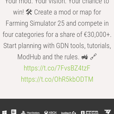
Your mod. Your vision. Your chance to
win! 🛠️ Create a mod or map for
Farming Simulator 25 and compete in
four categories for a share of €30,000+.
Start planning with GDN tools, tutorials,
ModHub and the rules. 🚜 🔗
https://t.co/7FvsBZ4tzF
https://t.co/OhR5kbODTM