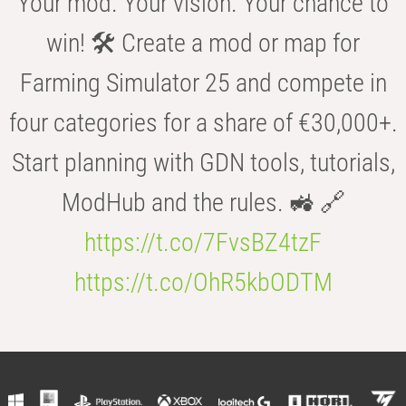
Your mod. Your vision. Your chance to
win! 🛠️ Create a mod or map for
Farming Simulator 25 and compete in
four categories for a share of €30,000+.
Start planning with GDN tools, tutorials,
ModHub and the rules. 🚜 🔗
https://t.co/7FvsBZ4tzF
https://t.co/OhR5kbODTM