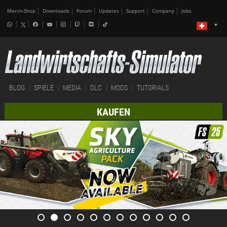
Merch-Shop
Downloads
Forum
Updates
Support
Company
Jobs
BLOG
SPIELE
MEDIA
DLC
MODS
TUTORIALS
KAUFEN