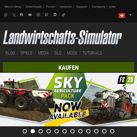
Merch-Shop
Downloads
Forum
Updates
Support
Company
Jobs
BLOG
SPIELE
MEDIA
DLC
MODS
TUTORIALS
KAUFEN