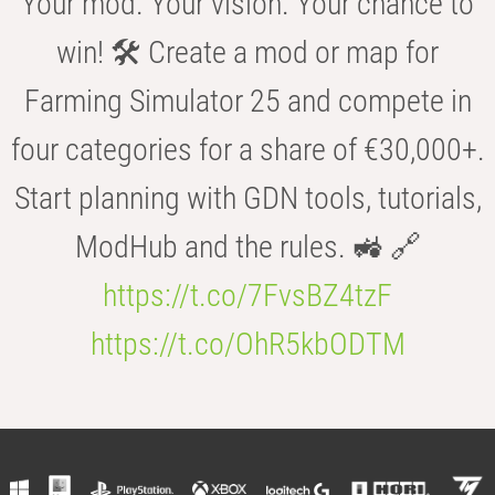
Your mod. Your vision. Your chance to
win! 🛠️ Create a mod or map for
Farming Simulator 25 and compete in
four categories for a share of €30,000+.
Start planning with GDN tools, tutorials,
ModHub and the rules. 🚜 🔗
https://t.co/7FvsBZ4tzF
https://t.co/OhR5kbODTM