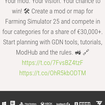
Your mod. Your vision. Your chance to
win! 🛠️ Create a mod or map for
Farming Simulator 25 and compete in
four categories for a share of €30,000+.
Start planning with GDN tools, tutorials,
ModHub and the rules. 🚜 🔗
https://t.co/7FvsBZ4tzF
https://t.co/OhR5kbODTM