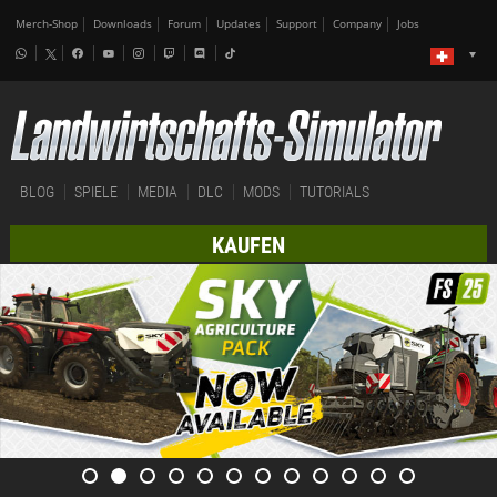
Merch-Shop
Downloads
Forum
Updates
Support
Company
Jobs
BLOG
SPIELE
MEDIA
DLC
MODS
TUTORIALS
KAUFEN