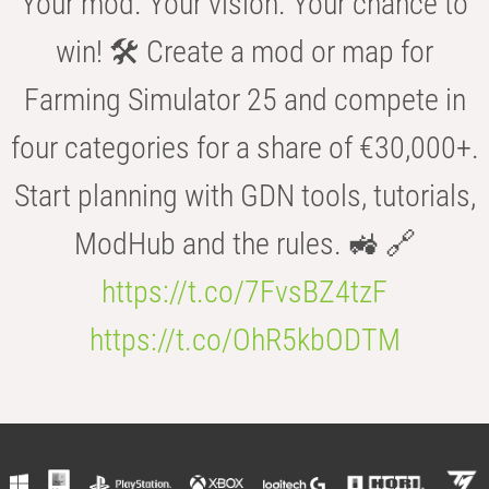
Your mod. Your vision. Your chance to
win! 🛠️ Create a mod or map for
Farming Simulator 25 and compete in
four categories for a share of €30,000+.
Start planning with GDN tools, tutorials,
ModHub and the rules. 🚜 🔗
https://t.co/7FvsBZ4tzF
https://t.co/OhR5kbODTM