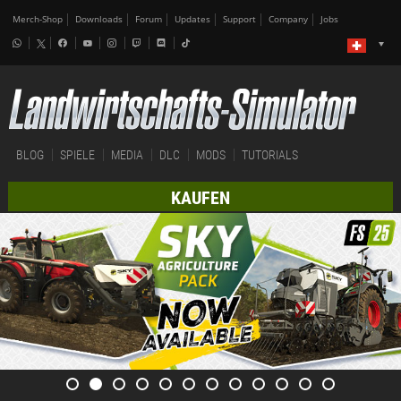
Merch-Shop
Downloads
Forum
Updates
Support
Company
Jobs
BLOG
SPIELE
MEDIA
DLC
MODS
TUTORIALS
KAUFEN