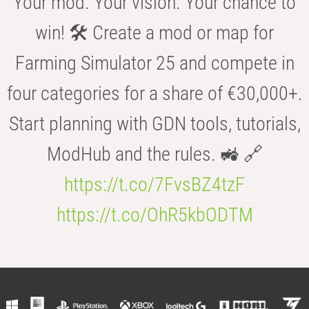
Your mod. Your vision. Your chance to
win! 🛠️ Create a mod or map for
Farming Simulator 25 and compete in
four categories for a share of €30,000+.
Start planning with GDN tools, tutorials,
ModHub and the rules. 🚜 🔗
https://t.co/7FvsBZ4tzF
https://t.co/OhR5kbODTM