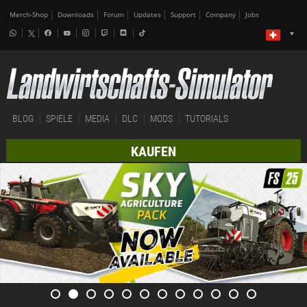
Merch-Shop
Downloads
Forum
Updates
Support
Company
Jobs
BLOG
SPIELE
MEDIA
DLC
MODS
TUTORIALS
KAUFEN