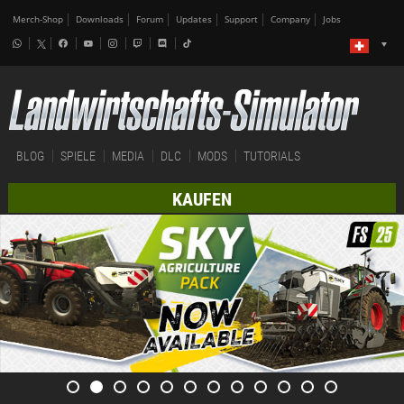
Merch-Shop
Downloads
Forum
Updates
Support
Company
Jobs
BLOG
SPIELE
MEDIA
DLC
MODS
TUTORIALS
KAUFEN