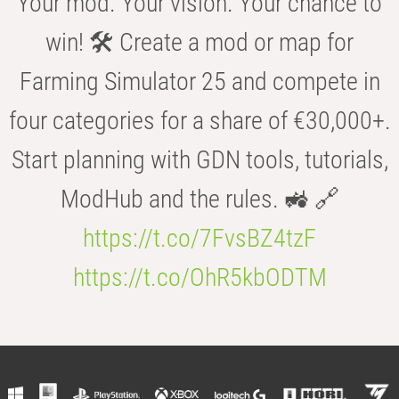
Your mod. Your vision. Your chance to
win! 🛠️ Create a mod or map for
Farming Simulator 25 and compete in
four categories for a share of €30,000+.
Start planning with GDN tools, tutorials,
ModHub and the rules. 🚜 🔗
https://t.co/7FvsBZ4tzF
https://t.co/OhR5kbODTM