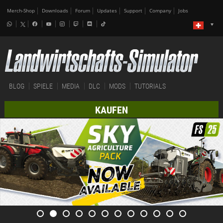
Merch-Shop
Downloads
Forum
Updates
Support
Company
Jobs
BLOG
SPIELE
MEDIA
DLC
MODS
TUTORIALS
KAUFEN