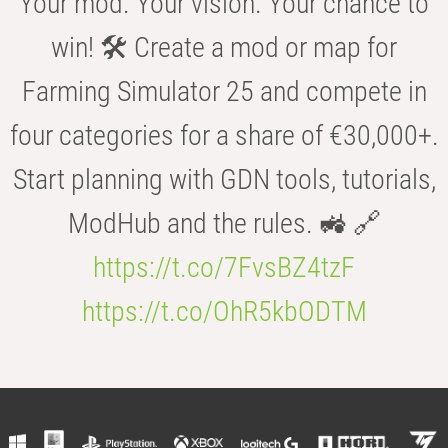
Your mod. Your vision. Your chance to
win! 🛠️ Create a mod or map for
Farming Simulator 25 and compete in
four categories for a share of €30,000+.
Start planning with GDN tools, tutorials,
ModHub and the rules. 🚜 🔗
https://t.co/7FvsBZ4tzF
https://t.co/OhR5kbODTM