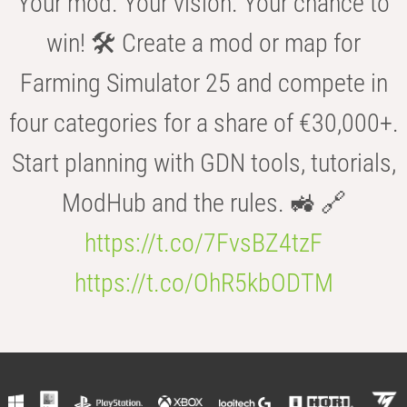
Your mod. Your vision. Your chance to
win! 🛠️ Create a mod or map for
Farming Simulator 25 and compete in
four categories for a share of €30,000+.
Start planning with GDN tools, tutorials,
ModHub and the rules. 🚜 🔗
https://t.co/7FvsBZ4tzF
https://t.co/OhR5kbODTM