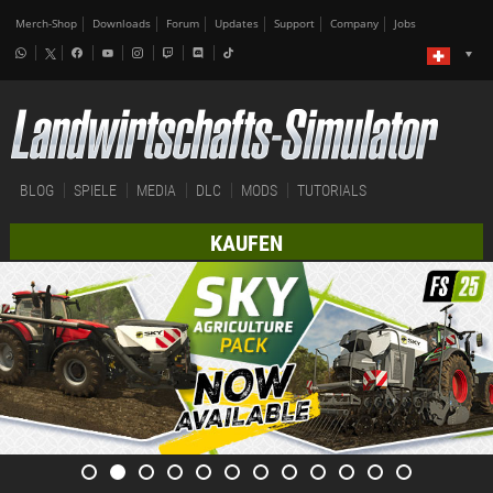
Merch-Shop
Downloads
Forum
Updates
Support
Company
Jobs
BLOG
SPIELE
MEDIA
DLC
MODS
TUTORIALS
KAUFEN