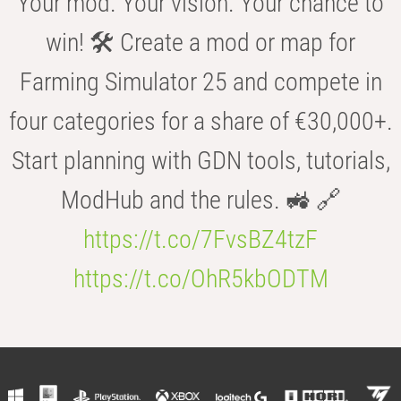
Your mod. Your vision. Your chance to
win! 🛠️ Create a mod or map for
Farming Simulator 25 and compete in
four categories for a share of €30,000+.
Start planning with GDN tools, tutorials,
ModHub and the rules. 🚜 🔗
https://t.co/7FvsBZ4tzF
https://t.co/OhR5kbODTM