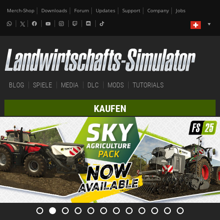
Merch-Shop
Downloads
Forum
Updates
Support
Company
Jobs
BLOG
SPIELE
MEDIA
DLC
MODS
TUTORIALS
KAUFEN