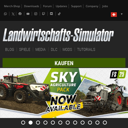
Merch-Shop
Downloads
Forum
Updates
Support
Company
Jobs
BLOG
SPIELE
MEDIA
DLC
MODS
TUTORIALS
KAUFEN