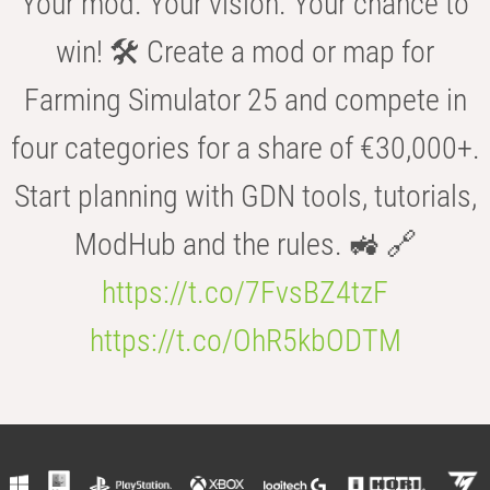
Your mod. Your vision. Your chance to
win! 🛠️ Create a mod or map for
Farming Simulator 25 and compete in
four categories for a share of €30,000+.
Start planning with GDN tools, tutorials,
ModHub and the rules. 🚜 🔗
https://t.co/7FvsBZ4tzF
https://t.co/OhR5kbODTM