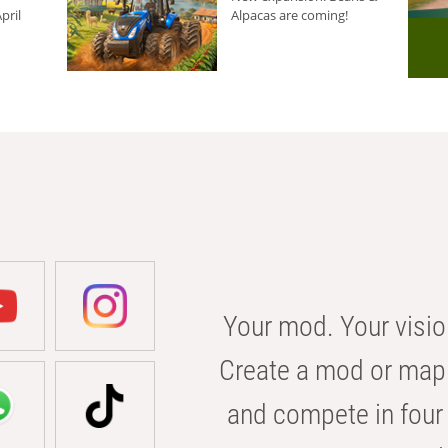
pril
Alpacas are coming!
Your mod. Your visio
Create a mod or map 
and compete in four 