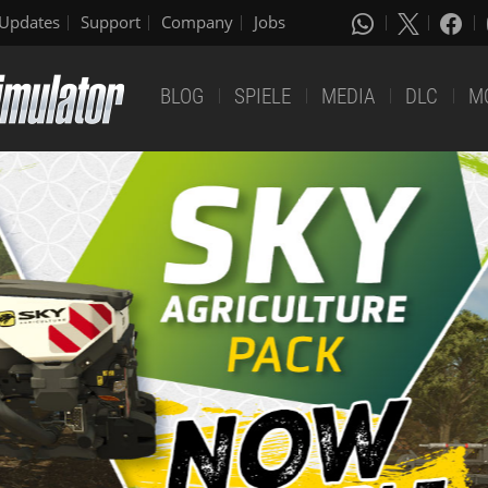
Updates
Support
Company
Jobs
BLOG
SPIELE
MEDIA
DLC
M