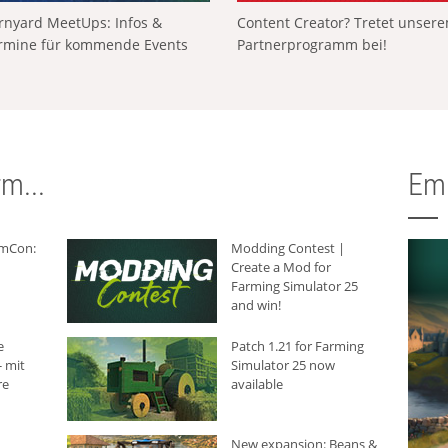
rnyard MeetUps: Infos &
Content Creator? Tretet unser
rmine für kommende Events
Partnerprogramm bei!
m...
Em
rmCon:
Modding Contest |
Create a Mod for
Farming Simulator 25
and win!
e
Patch 1.21 for Farming
 mit
Simulator 25 now
re
available
New expansion: Beans &