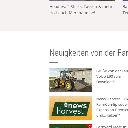
Hoodies, T-Shirts, Tassen & mehr:
Ba
Holt euch Merchandise!
Te
Neuigkeiten von der Far
Grüße von der Fa
Volvo L90 zum
Download!
News Harvest | Di
FarmCon-Episode -
Expansion-Premie
und... Katzen?
Barnyard Meetup: