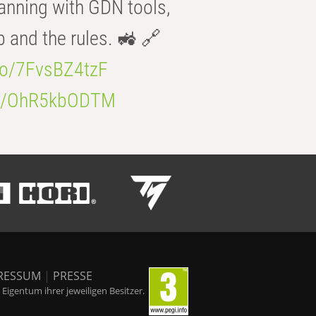
anning with GDN tools,
b and the rules. 🚜 🔗
.co/7FvsBZ4tzF
.co/OhR5kbODTM
RESSUM
|
PRESSE
igentum ihrer jeweiligen Besitzer.