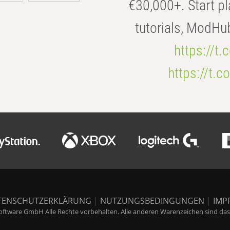
€30,000+. Start pl
tutorials, ModHu
https://t
https://t
TENSCHUTZERKLÄRUNG
|
NUTZUNGSBEDINGUNGEN
|
IMP
ftware GmbH Alle Rechte vorbehalten. Alle anderen Warenzeichen sind das E