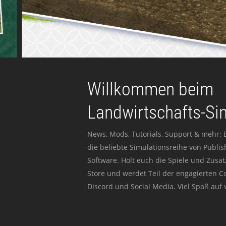
Willkommen beim
Landwirtschafts-Si
News, Mods, Tutorials, Support & mehr: 
die beliebte Simulationsreihe von Publi
Software. Holt euch die Spiele und Zusat
Store und werdet Teil der engagierten 
Discord und Social Media. Viel Spaß auf v