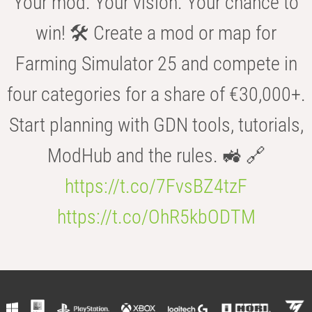
Your mod. Your vision. Your chance to
win! 🛠️ Create a mod or map for
Farming Simulator 25 and compete in
four categories for a share of €30,000+.
Start planning with GDN tools, tutorials,
ModHub and the rules. 🚜 🔗
https://t.co/7FvsBZ4tzF
https://t.co/OhR5kbODTM