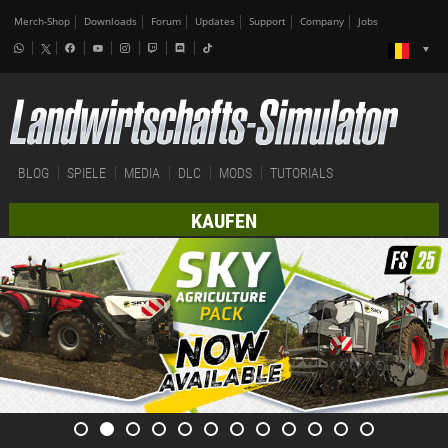
Merch-Shop
Downloads
Forum
Updates
Support
Company
Jobs
BLOG
SPIELE
MEDIA
DLC
MODS
TUTORIALS
KAUFEN