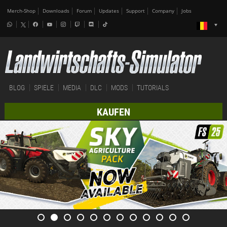
Merch-Shop
Downloads
Forum
Updates
Support
Company
Jobs
BLOG
SPIELE
MEDIA
DLC
MODS
TUTORIALS
KAUFEN