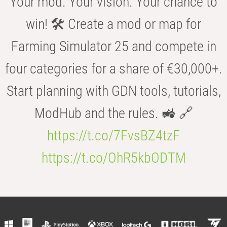
Your mod. Your vision. Your chance to
win! 🛠️ Create a mod or map for
Farming Simulator 25 and compete in
four categories for a share of €30,000+.
Start planning with GDN tools, tutorials,
ModHub and the rules. 🚜 🔗
https://t.co/7FvsBZ4tzF
https://t.co/OhR5kbODTM