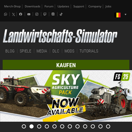
Merch-Shop
Downloads
Forum
Updates
Support
Company
Jobs
BLOG
SPIELE
MEDIA
DLC
MODS
TUTORIALS
KAUFEN