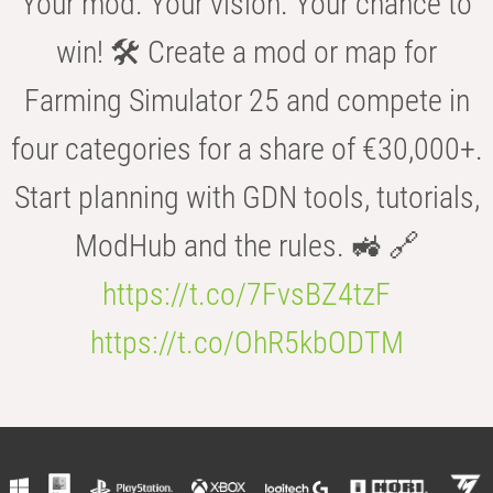
Your mod. Your vision. Your chance to
win! 🛠️ Create a mod or map for
Farming Simulator 25 and compete in
four categories for a share of €30,000+.
Start planning with GDN tools, tutorials,
ModHub and the rules. 🚜 🔗
https://t.co/7FvsBZ4tzF
https://t.co/OhR5kbODTM