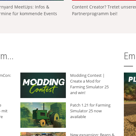
rnyard MeetUps: Infos &
Content Creator? Tretet unser
rmine für kommende Events
Partnerprogramm bei!
m...
Em
rmCon:
Modding Contest |
Create a Mod for
Farming Simulator 25
and win!
e
Patch 1.21 for Farming
 mit
Simulator 25 now
re
available
New expansion: Beans &