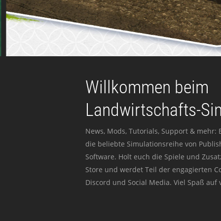
Willkommen beim
Landwirtschafts-Si
News, Mods, Tutorials, Support & mehr: 
die beliebte Simulationsreihe von Publi
Software. Holt euch die Spiele und Zusat
Store und werdet Teil der engagierten 
Discord und Social Media. Viel Spaß auf v