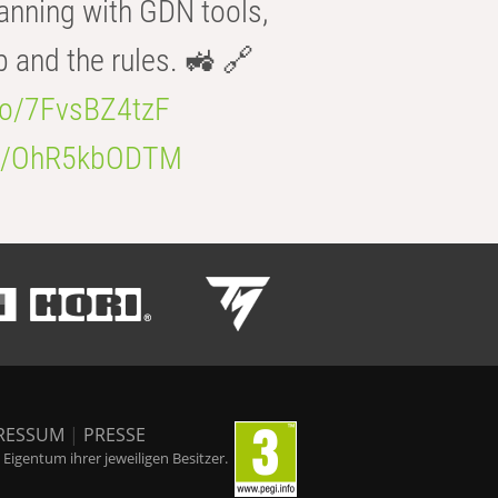
anning with GDN tools,
b and the rules. 🚜 🔗
.co/7FvsBZ4tzF
.co/OhR5kbODTM
RESSUM
|
PRESSE
igentum ihrer jeweiligen Besitzer.