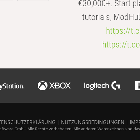
€30,000+. Start pl
tutorials, ModHu
https://t
https://t
TENSCHUTZERKLÄRUNG
|
NUTZUNGSBEDINGUNGEN
|
IMP
ftware GmbH Alle Rechte vorbehalten. Alle anderen Warenzeichen sind das E