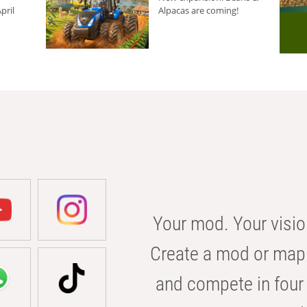
pril
Alpacas are coming!
Your mod. Your visio
Create a mod or map 
and compete in four 