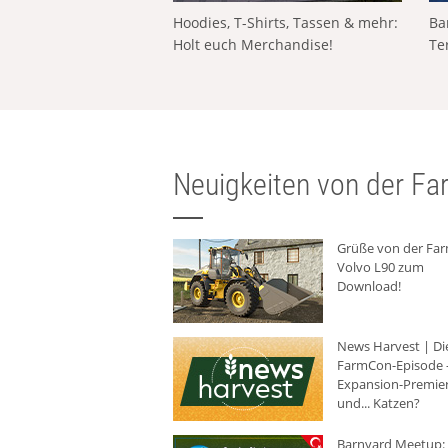
Hoodies, T-Shirts, Tassen & mehr:
Ba
Holt euch Merchandise!
Te
Neuigkeiten von der Far
Grüße von der Fa
Volvo L90 zum
Download!
News Harvest | Di
FarmCon-Episode -
Expansion-Premie
und... Katzen?
Barnyard Meetup: