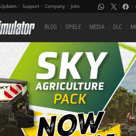
Updates
Support
Company
Jobs
BLOG
SPIELE
MEDIA
DLC
M