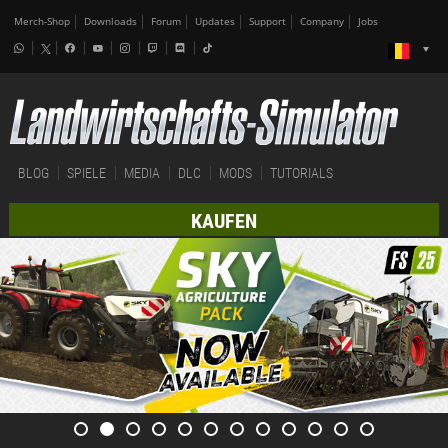
Merch-Shop
Downloads
Forum
Updates
Support
Company
Jobs
BLOG
SPIELE
MEDIA
DLC
MODS
TUTORIALS
KAUFEN