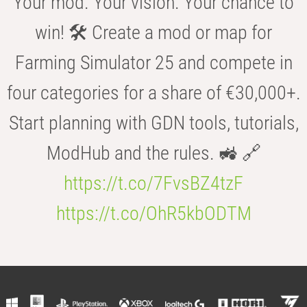
Your mod. Your vision. Your chance to
win! 🛠️ Create a mod or map for
Farming Simulator 25 and compete in
four categories for a share of €30,000+.
Start planning with GDN tools, tutorials,
ModHub and the rules. 🚜 🔗
https://t.co/7FvsBZ4tzF
https://t.co/OhR5kbODTM