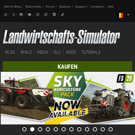
Merch-Shop
Downloads
Forum
Updates
Support
Company
Jobs
BLOG
SPIELE
MEDIA
DLC
MODS
TUTORIALS
KAUFEN