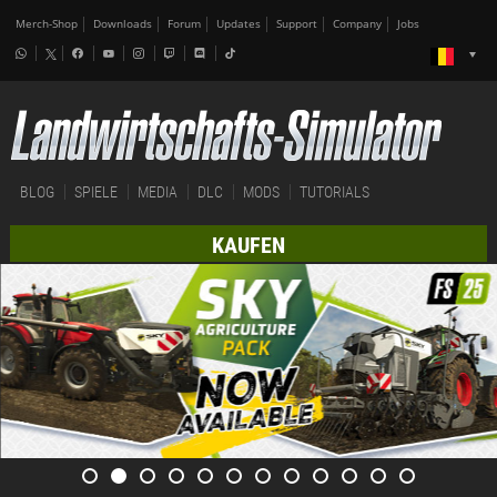
Merch-Shop
Downloads
Forum
Updates
Support
Company
Jobs
BLOG
SPIELE
MEDIA
DLC
MODS
TUTORIALS
KAUFEN