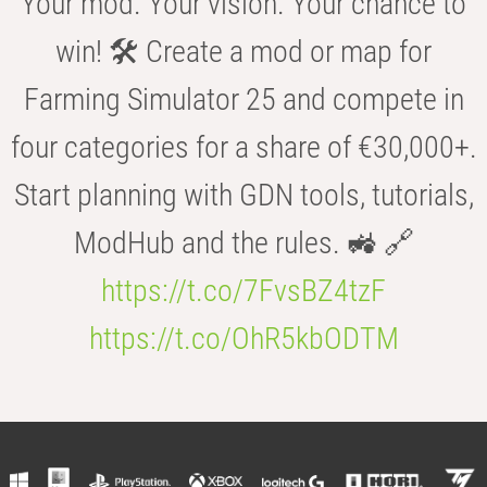
Your mod. Your vision. Your chance to
win! 🛠️ Create a mod or map for
Farming Simulator 25 and compete in
four categories for a share of €30,000+.
Start planning with GDN tools, tutorials,
ModHub and the rules. 🚜 🔗
https://t.co/7FvsBZ4tzF
https://t.co/OhR5kbODTM