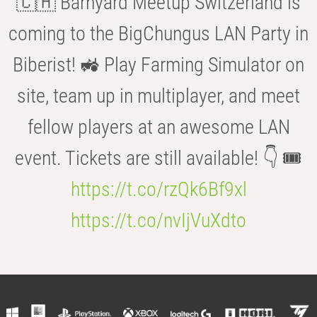
🇨🇭 Barnyard Meetup Switzerland is
coming to the BigChungus LAN Party in
Biberist! 🚜 Play Farming Simulator on
site, team up in multiplayer, and meet
fellow players at an awesome LAN
event. Tickets are still available! 👇 🎟️
https://t.co/rzQk6Bf9xl
https://t.co/nvIjVuXdto