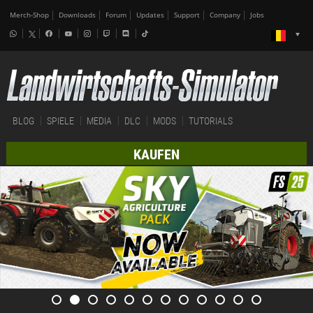
Merch-Shop
Downloads
Forum
Updates
Support
Company
Jobs
BLOG
SPIELE
MEDIA
DLC
MODS
TUTORIALS
KAUFEN