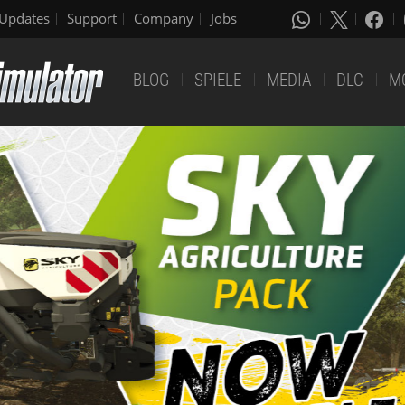
Updates
Support
Company
Jobs
BLOG
SPIELE
MEDIA
DLC
M