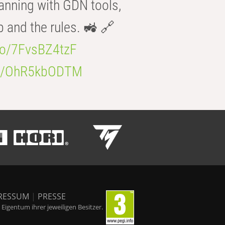
anning with GDN tools,
b and the rules. 🚜 🔗
.co/7FvsBZ4tzF
.co/OhR5kbODTM
RESSUM
|
PRESSE
igentum ihrer jeweiligen Besitzer.