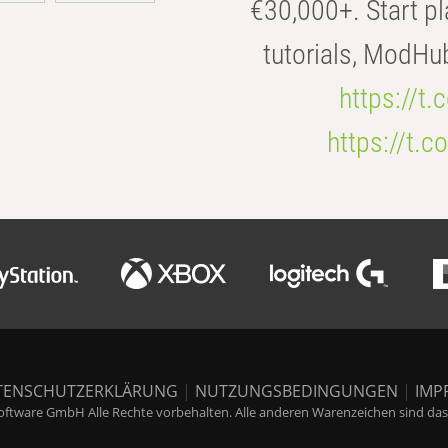
€30,000+. Start pl
tutorials, ModHu
https://t
https://t
TENSCHUTZERKLÄRUNG
|
NUTZUNGSBEDINGUNGEN
|
IMP
ftware GmbH Alle Rechte vorbehalten. Alle anderen Warenzeichen sind das E