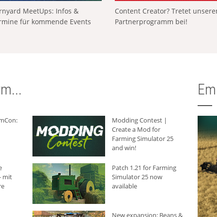
rnyard MeetUps: Infos &
Content Creator? Tretet unser
rmine für kommende Events
Partnerprogramm bei!
m...
Em
rmCon:
Modding Contest |
Create a Mod for
Farming Simulator 25
and win!
e
Patch 1.21 for Farming
 mit
Simulator 25 now
re
available
New expansion: Beans &