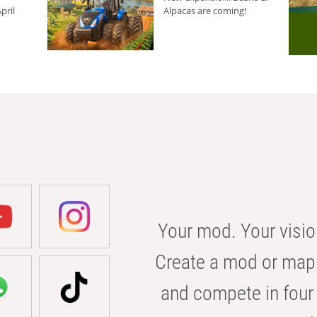
pril
Alpacas are coming!
Your mod. Your visio
Create a mod or map 
and compete in four 