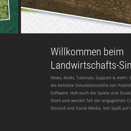
Willkommen beim
Landwirtschafts-Si
News, Mods, Tutorials, Support & mehr: 
die beliebte Simulationsreihe von Publi
Software. Holt euch die Spiele und Zusat
Store und werdet Teil der engagierten 
Discord und Social Media. Viel Spaß auf v