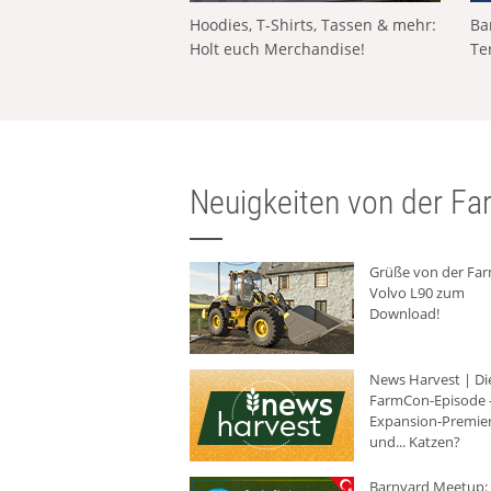
Hoodies, T-Shirts, Tassen & mehr:
Ba
Holt euch Merchandise!
Te
Neuigkeiten von der Far
Grüße von der Fa
Volvo L90 zum
Download!
News Harvest | Di
FarmCon-Episode -
Expansion-Premie
und... Katzen?
Barnyard Meetup: