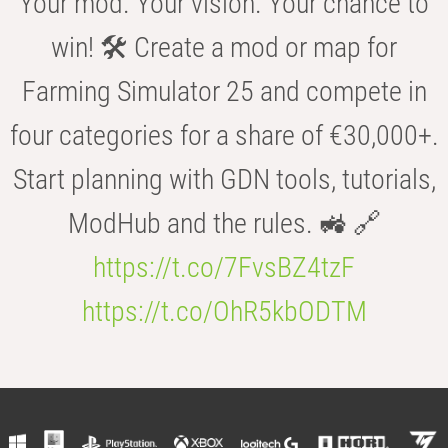
Your mod. Your vision. Your chance to
win! 🛠️ Create a mod or map for
Farming Simulator 25 and compete in
four categories for a share of €30,000+.
Start planning with GDN tools, tutorials,
ModHub and the rules. 🚜 🔗
https://t.co/7FvsBZ4tzF
https://t.co/OhR5kbODTM