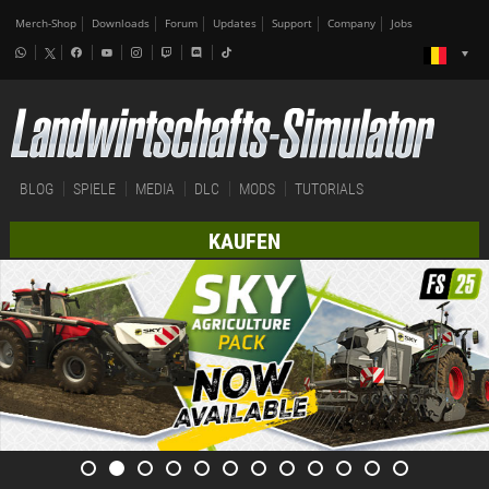
Merch-Shop
Downloads
Forum
Updates
Support
Company
Jobs
BLOG
SPIELE
MEDIA
DLC
MODS
TUTORIALS
KAUFEN