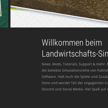
Willkommen beim
Landwirtschafts-Si
News, Mods, Tutorials, Support & mehr: 
die beliebte Simulationsreihe von Publi
Software. Holt euch die Spiele und Zusat
Store und werdet Teil der engagierten 
Discord und Social Media. Viel Spaß auf v