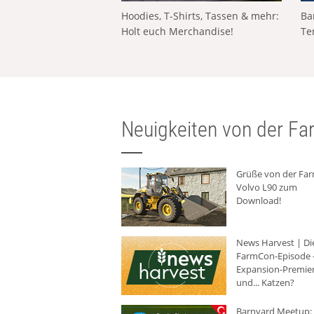
Hoodies, T-Shirts, Tassen & mehr:
Ba
Holt euch Merchandise!
Te
Neuigkeiten von der Far
Grüße von der Fa
Volvo L90 zum
Download!
News Harvest | Di
FarmCon-Episode -
Expansion-Premie
und... Katzen?
Barnyard Meetup: