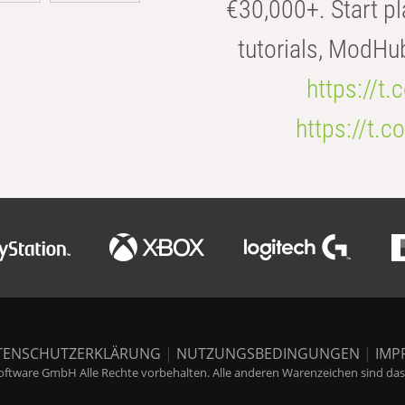
€30,000+. Start pl
tutorials, ModHu
https://t
https://t
TENSCHUTZERKLÄRUNG
|
NUTZUNGSBEDINGUNGEN
|
IMP
ftware GmbH Alle Rechte vorbehalten. Alle anderen Warenzeichen sind das E