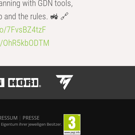
anning with GDN tools,
b and the rules. 🚜 🔗
.co/7FvsBZ4tzF
.co/OhR5kbODTM
RESSUM
|
PRESSE
igentum ihrer jeweiligen Besitzer.