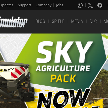
Updates
Support
Company
Jobs
BLOG
SPIELE
MEDIA
DLC
M