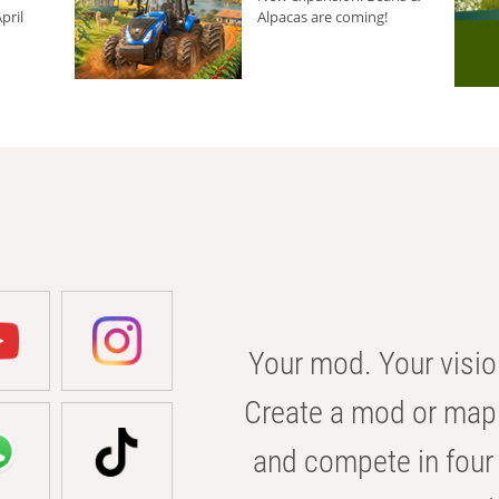
pril
Alpacas are coming!
Your mod. Your visio
Create a mod or map 
and compete in four 