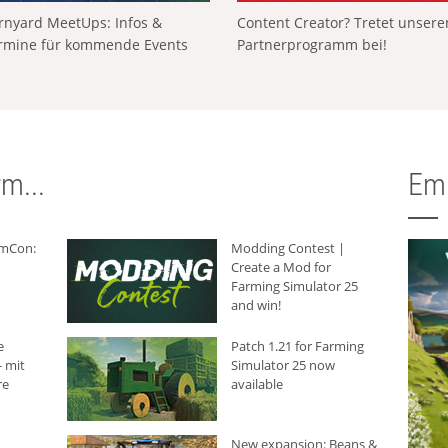
rnyard MeetUps: Infos &
Content Creator? Tretet unser
rmine für kommende Events
Partnerprogramm bei!
m...
Em
rmCon:
Modding Contest |
Create a Mod for
Farming Simulator 25
and win!
e
Patch 1.21 for Farming
 mit
Simulator 25 now
re
available
New expansion: Beans &